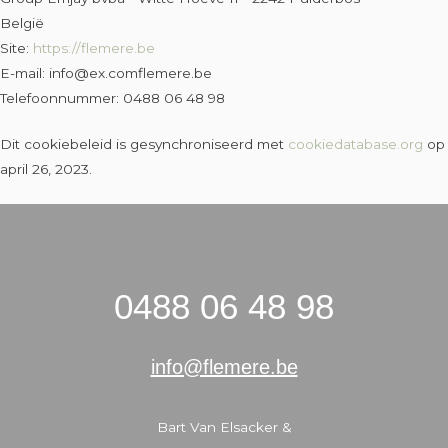
België
Site:
https://flemere.be
E-mail:
info@
ex.com
flemere.be
Telefoonnummer: 0488 06 48 98
Dit cookiebeleid is gesynchroniseerd met
cookiedatabase.org
op
april 26, 2023.
0488 06 48 98
info@flemere.be
Bart Van Elsacker &