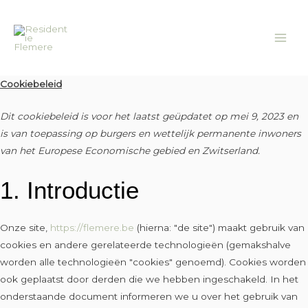
Ga
Consent
Consent
Consent
Consent
Consent
Consent
Consent
Consent
Consent
MAI
naar
to
to
to
to
to
to
to
to
to
ME
de
service
service
service
service
service
service
service
service
service
inhoud
elementor
woocommerce
wordpress
wordfence
complianz
google-
google-
google-
diversen
fonts
recaptcha
maps
Cookiebeleid
Dit cookiebeleid is voor het laatst geüpdatet op mei 9, 2023 en
is van toepassing op burgers en wettelijk permanente inwoners
van het Europese Economische gebied en Zwitserland.
1. Introductie
Onze site,
https://flemere.be
(hierna: "de site") maakt gebruik van
cookies en andere gerelateerde technologieën (gemakshalve
worden alle technologieën "cookies" genoemd). Cookies worden
ook geplaatst door derden die we hebben ingeschakeld. In het
onderstaande document informeren we u over het gebruik van